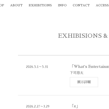
OP
ABOUT
EXHIBITIONS
INFO
CONTACT
ACCESS
EXHIBISIONS &
「Whatʼs Entertainm
2026.5.1～5.31
下司悠太
展示詳細
「א」
2026.2.27～3.29