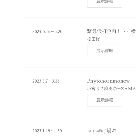
展示詳細
緊急代打企画！トー横
2023.5.16～5.20
松田修
展示詳細
Phytohornmonew
2023.3.7～3.26
小宮りさ麻吏奈＋ZAMA
展示詳細
kɯ̟ᵝzɨᵝɾe̞^崩れ
2023.1.19～1.30