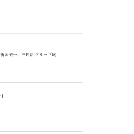
、新国誠一、三野新 グループ展
r」