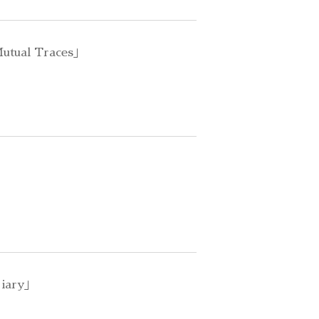
utual Traces」
iary」