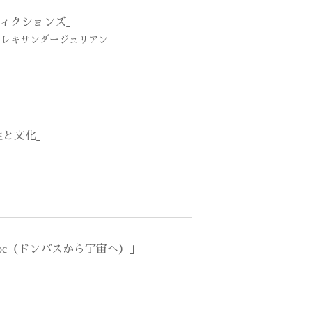
ィクションズ」
アレキサンダージュリアン
性と文化」
 Космос（ドンバスから宇宙へ）」